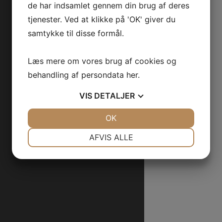
de har indsamlet gennem din brug af deres
tjenester. Ved at klikke på 'OK' giver du
samtykke til disse formål.
Læs mere om vores brug af cookies og
behandling af persondata
her
.
VIS
DETALJER
JA
NEJ
OK
JA
NEJ
NØDVENDIGE
PRÆFERENCER
AFVIS ALLE
JA
NEJ
JA
NEJ
MARKETING
STATISTIK