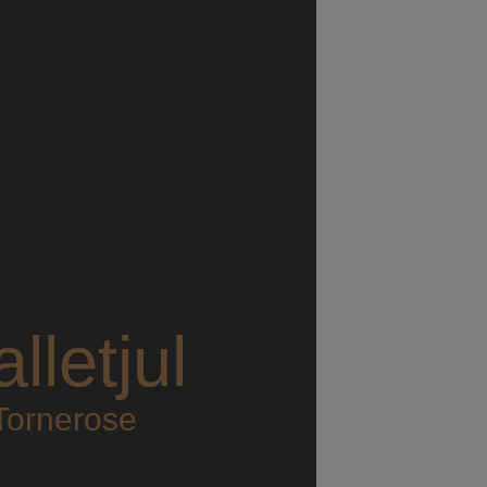
letjul
Tornerose