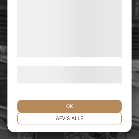
statistik og marketing. Disse oplysninger
kan blive delt med annoncerings- og
analysepartnere, som kan kombinere dem
med data, du tidligere har givet dem eller
de har indsamlet gennem din brug af deres
tjenester. Ved at klikke på 'OK' giver du
samtykke til disse formål.
Læs mere om vores brug af cookies og
behandling af persondata
hier
.
OK
NØDVENDIGE
PRÆFERENCER
AFVIS ALLE
MARKETING
STATISTIK