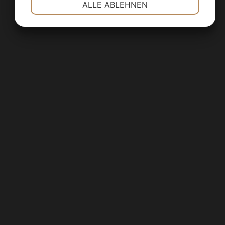
ALLE ABLEHNEN
JA
NEIN
JA
NEIN
MARKETING
STATISTIKEN